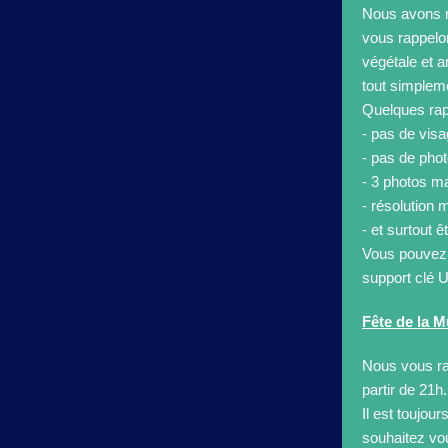
Nous avons r
vous rappelon
végétale et a
tout simplem
Quelques rap
- pas de visa
- pas de phot
- 3 photos ma
- résolution
- et surtout ê
Vous pouvez 
support clé 
Fête de la 
Nous vous rap
partir de 21h.
Il est toujo
souhaitez vo