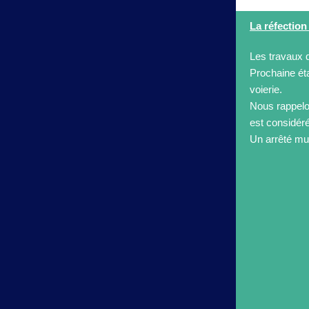
La réfection 
Les travaux 
Prochaine éta
voierie.
Nous rappelon
est considér
Un arrêté mun