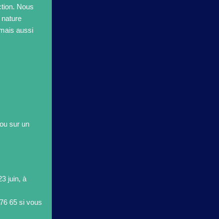
ction. Nous
 nature
 mais aussi
ou sur un
3 juin, à
76 65 si vous