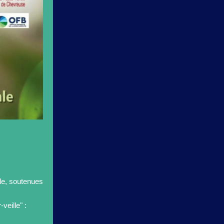
le, soutenues
veille" :