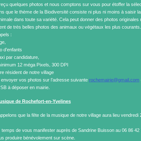
eçu quelques photos et nous comptons sur vous pour étoffer la séle
s que le thème de la Biodiversité consiste ni plus ni moins à saisir la
nimale dans toute sa variété. Cela peut donner des photos originales
ent de très belles photos des animaux ou végétaux les plus courants.
pels :
ge,
o d’enfants
xi par candidature,
 minimum 12 méga Pixels, 300 DPI
tre résident de notre village
envoyer vos photos sur l’adresse suivante
rochemairie@gmail.com
USB à déposer en mairie.
Musique de Rochefort-en-Yvelines
pelons que la fête de la musique de notre village aura lieu vendredi 2
urs temps de vous manifester auprès de Sandrine Buisson au 06 86 42 
us produire bénévolement sur scène.