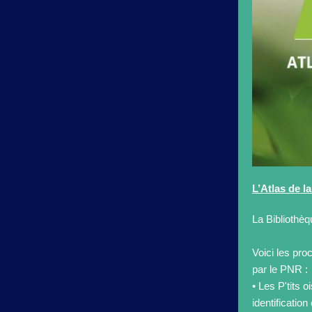
L’Atlas de 
La Bibliothè
Voici les pr
par le PNR :
• Les P'tits 
identification