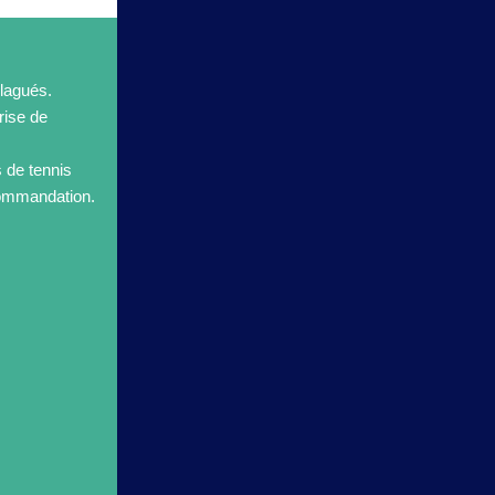
lagués.
rise de
s de tennis
commandation.