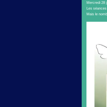
Mercredi 28 j
Les séances p
Mais le nombr