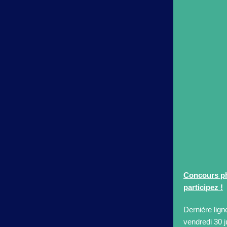
Concours ph
participez !
Dernière lign
vendredi 30 j