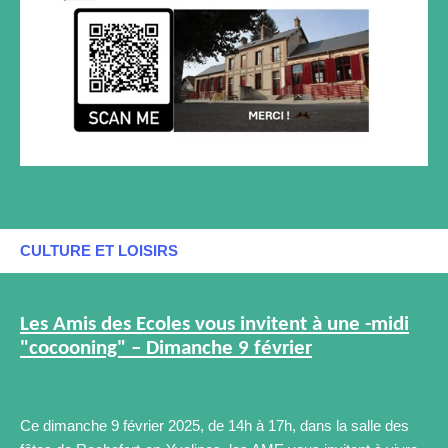
CULTURE ET LOISIRS
Les Amis des Ecoles vous invitent à une -midi
"cocooning" – Dimanche 9 février
Ce dimanche 9 février 2025, de 14h à 17h, dans la salle des