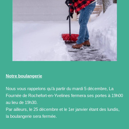
Notre boulangerie
Nous vous rappelons qu’à partir du mardi 5 décembre, La
Fournée de Rochefort-en-Yvelines fermera ses portes à 19h00
au lieu de 19h30.
Par ailleurs, le 25 décembre et le 1er janvier étant des lundis,
la boulangerie sera fermée.