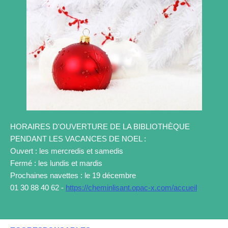
HORAIRES D'OUVERTURE DE LA BIBLIOTHÈQUE
PENDANT LES VACANCES DE NOEL :
Ouvert : les mercredis et samedis
Fermé : les lundis et mardis
Prochaines navettes : le 19 décembre
01 30 88 40 62 -
https://cheminlisant.opac-x.com/accueil