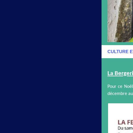
CULTURE E
La Berger
Pour ce Noël
décembre au 