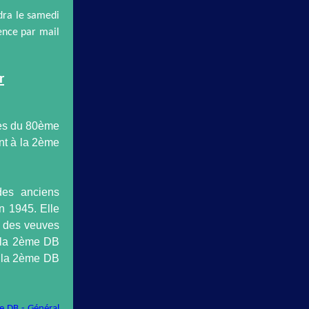
dra le samedi
ence par mail
r
ies du 80ème
nt à la 2ème
des anciens
n 1945. Elle
, des veuves
e la 2ème DB
e la 2ème DB
e DB - Général