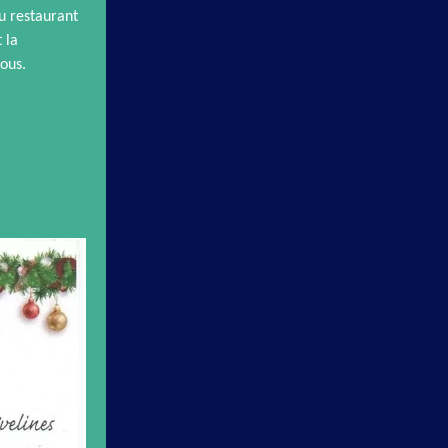
u restaurant
 la
vous.