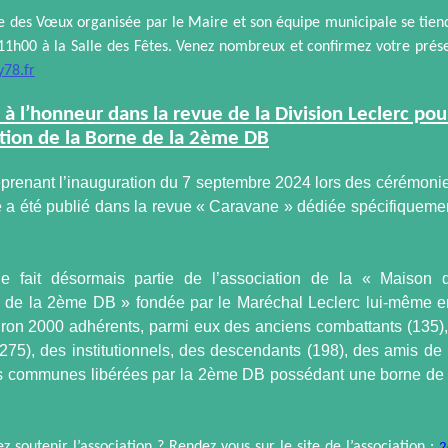
 des Vœux organisée par le Maire et son équipe municipale se tien
 11h00 à la Salle des Fêtes. Venez nombreux et confirmez votre prés
78.fr
à l’honneur dans la revue de la Division Leclerc pou
ation de la Borne de la 2ème DB
reprenant l’inauguration du 7 septembre 2024 lors des cérémon
e a été publié dans la revue « Caravane » dédiée spécifiqueme
age fait désormais partie de l’association de la « Maison 
 de la 2ème DB » fondée par le Maréchal Leclerc lui-même e
ron 2000 adhérents, parmi eux des anciens combattants (135)
(275), des institutionnels, des descendants (198), des amis d
es communes libérées par la 2ème DB possédant une borne d
z soutenir l’association ? Rendez vous sur le site de l’association :
2