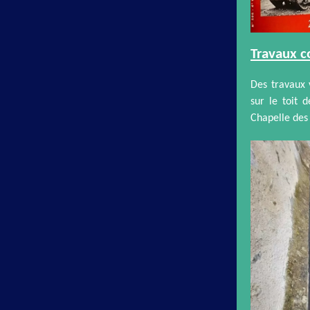
Travaux c
Des travaux 
sur le toit 
Chapelle des 