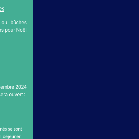
es
s ou bûches
ns pour Noël
écembre 2024
era ouvert :
nés se sont
el déjeuner