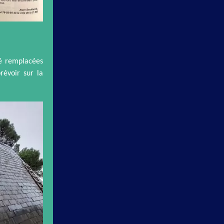
té remplacées
révoir sur la