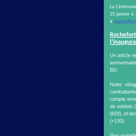
La Cérémonie
25 janvier à
à
mairie@rey
Rochefort 
l’inaugur
Un article 
anniversair
BD.
Notre vill
combattants
compte envi
de soldats 
(829), et d
(+130).
Vous souhaite