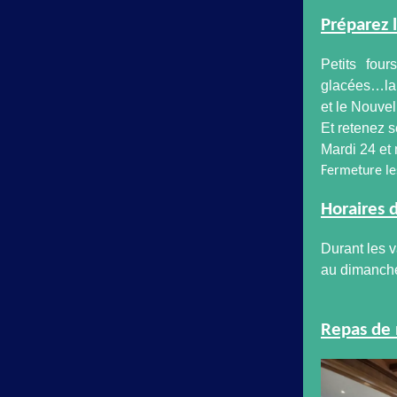
Préparez 
Petits fou
glacées…la 
et le Nouve
Et retenez s
Mardi 24 et
Fermeture le
Horaires 
Durant les 
au dimanche 
Repas de 