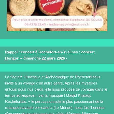
Rappel : concert à Rochefort-en-Yvelines : concert
Horizon – dimanche 22 mars 2026 -
La Société Historique et Archéologique de Rochefort nous
invite à un voyage d'un autre genre. Après les mystères
enfouis sous nos pieds, elle nous propose de voyager dans le
temps et l'espace... par la musique ! Madjid Khaladj,
Rochefortais, « le percussionniste le plus passionnant de la
musique savante per-sane » (Le Monde), nous fait l'honneur
d'un concert exceptionnel aux côtés d'Artyom Minasyan,