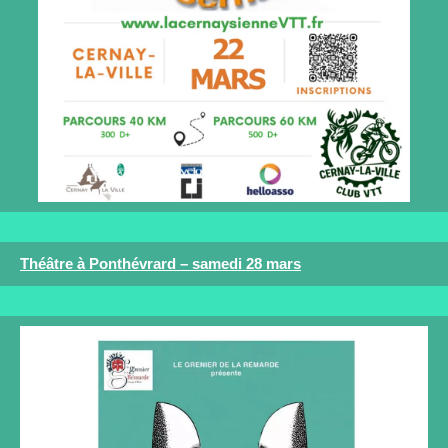
Théâtre à Ponthévrard – samedi 28 mars