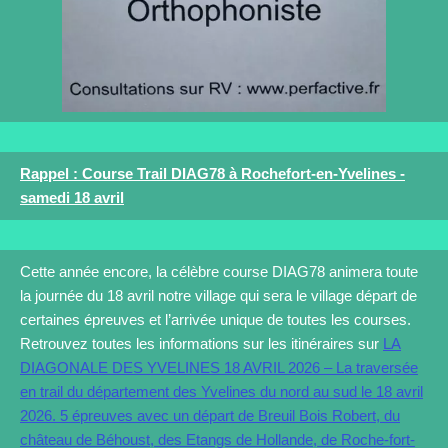
Rappel : Course Trail DIAG78 à Rochefort-en-Yvelines -
samedi 18 avril
Cette année encore, la célèbre course DIAG78 animera toute
la journée du 18 avril notre village qui sera le village départ de
certaines épreuves et l’arrivée unique de toutes les courses.
Retrouvez toutes les informations sur les itinéraires sur
LA
DIAGONALE DES YVELINES 18 AVRIL 2026 – La traversée
en trail du département des Yvelines du nord au sud le 18 avril
2026
. 5 épreuves avec un départ de Breuil Bois Robert, du
château de Béhoust, des Etangs de Hollande, de Roche-fort-