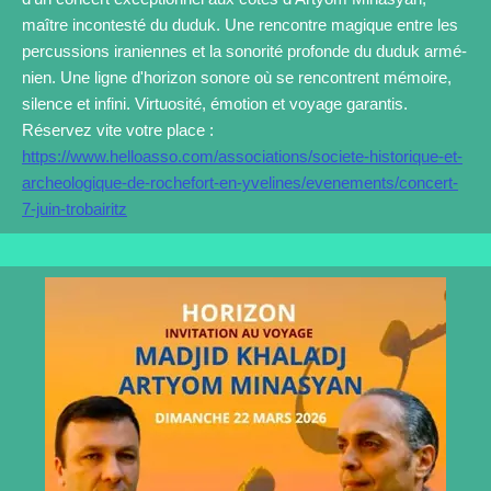
maître incontesté du duduk. Une rencontre magique entre les
percussions iraniennes et la sonorité profonde du duduk armé-
nien. Une ligne d'horizon sonore où se rencontrent mémoire,
silence et infini. Virtuosité, émotion et voyage garantis.
Réservez vite votre place :
https://www.helloasso.com/associations/societe-historique-et-
archeologique-de-rochefort-en-yvelines/evenements/concert-
7-juin-trobairitz