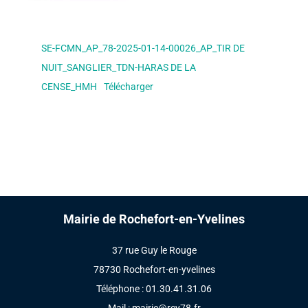
SE-FCMN_AP_78-2025-01-14-00026_AP_TIR DE
NUIT_SANGLIER_TDN-HARAS DE LA
CENSE_HMH
Télécharger
Mairie de Rochefort-en-Yvelines
37 rue Guy le Rouge
78730 Rochefort-en-yvelines
Téléphone : 01.30.41.31.06