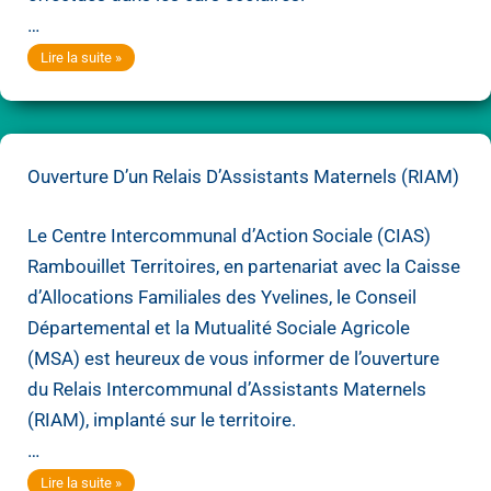
…
N’oubliez
Lire la suite »
pas
de
recharger
Ouverture D’un Relais D’Assistants Maternels (RIAM)
votre
pass
Le Centre Intercommunal d’Action Sociale (CIAS)
Navigo
Rambouillet Territoires, en partenariat avec la Caisse
!
d’Allocations Familiales des Yvelines, le Conseil
Attention
Départemental et la Mutualité Sociale Agricole
aux
(MSA) est heureux de vous informer de l’ouverture
contrôles
du Relais Intercommunal d’Assistants Maternels
dans
(RIAM), implanté sur le territoire.
les
…
cars
Ouverture
Lire la suite »
scolaires