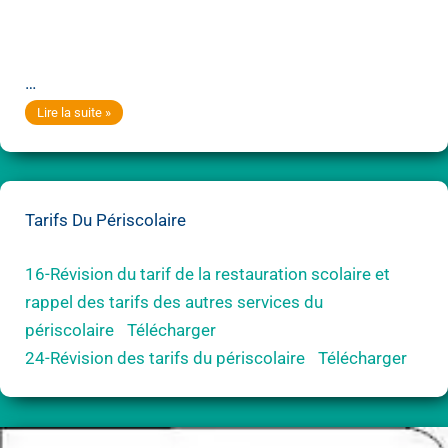
…
Pass
Lire la suite »
Yvelines
:
ouverture
Tarifs Du Périscolaire
des
inscriptions
16-Révision du tarif de la restauration scolaire et
le
rappel des tarifs des autres services du
1er
périscolaire
Télécharger
juillet
24-Révision des tarifs du périscolaire
Télécharger
2026