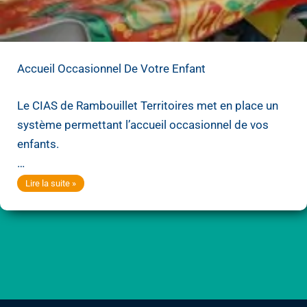
Accueil Occasionnel De Votre Enfant
Le CIAS de Rambouillet Territoires met en place un
système permettant l’accueil occasionnel de vos
enfants.
…
Accueil
Lire la suite »
occasionnel
de
votre
enfant