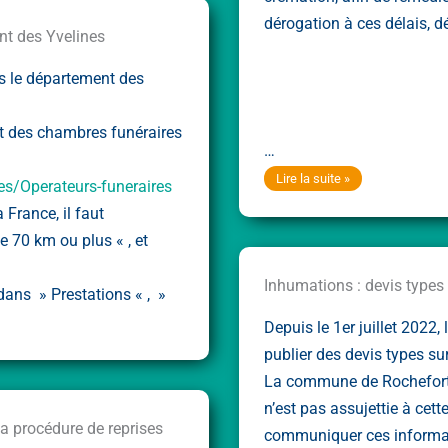
dérogation à ces délais, 
nt des Yvelines
s le département des
et des chambres funéraires
…
Délais
Lire la suite »
es/Operateurs-funeraires
d’inhumation
 France, il faut
 70 km ou plus « , et
Inhumations : devis types
 dans » Prestations « , »
Depuis le 1er juillet 202
publier des devis types sur 
La commune de Rochefort
n’est pas assujettie à cett
a procédure de reprises
communiquer ces informat