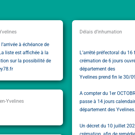
Yvelines
Délais d’inhumation
l’arrivée à échéance de
 liste est affichée à la
L’arrêté préfectoral du 16
tion sur la possibilité de
crémation de 6 jours ouvré
ey78.fr
département des
Yvelines prend fin le 30/
A compter du 1er OCTOBRE
-en-Yvelines
passe à 14 jours calendair
département des Yvelines
Un décret du 10 juillet 20
crémation, afin de remédi