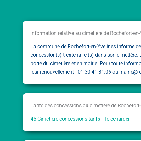
Information relative au cimetière de Rochefort-en-
La commune de Rochefort-en-Yvelines informe de 
concession(s) trentenaire (s) dans son cimetière. La
porte du cimetière et en mairie. Pour toute informa
leur renouvellement : 01.30.41.31.06 ou mairie@r
Tarifs des concessions au cimetière de Rochefort
45-Cimetiere-concessions-tarifs
Télécharger