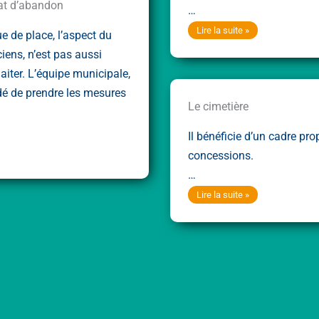
at d’abandon
…
Inhumations
Lire la suite »
e de place, l’aspect du
:
ciens, n’est pas aussi
devis
aiter. L’équipe municipale,
types
idé de prendre les mesures
Le cimetière
Il bénéficie d’un cadre pro
concessions.
…
Le
Lire la suite »
cimetière