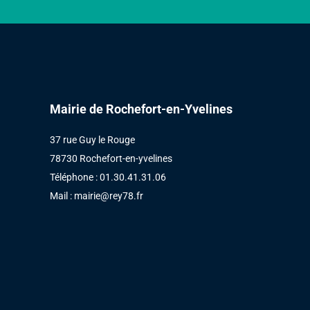
procédure
de
reprises
des
concessions
échues
Mairie de Rochefort-en-Yvelines
et
des
37 rue Guy le Rouge
concessions
78730 Rochefort-en-yvelines
en
Téléphone : 01.30.41.31.06
état
Mail :
mairie@rey78.fr
d’abandon