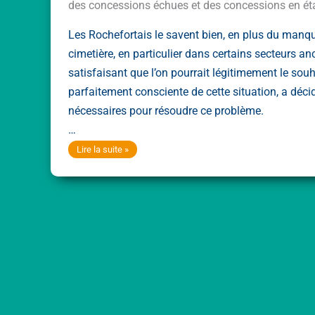
des concessions échues et des concessions en ét
Les Rochefortais le savent bien, en plus du manqu
cimetière, en particulier dans certains secteurs an
satisfaisant que l’on pourrait légitimement le souh
parfaitement consciente de cette situation, a déc
nécessaires pour résoudre ce problème.
…
La
Lire la suite »
commune
de
Rochefort-
en-
Yvelines
a
finalisé
sa