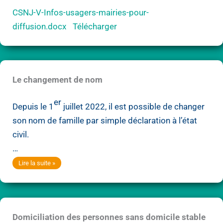
CSNJ-V-Infos-usagers-mairies-pour-
diffusion.docx
Télécharger
Le changement de nom
er
Depuis le 1
juillet 2022, il est possible de changer
son nom de famille par simple déclaration à l’état
civil.
…
Le
Lire la suite »
changement
de
nom
Domiciliation des personnes sans domicile stable