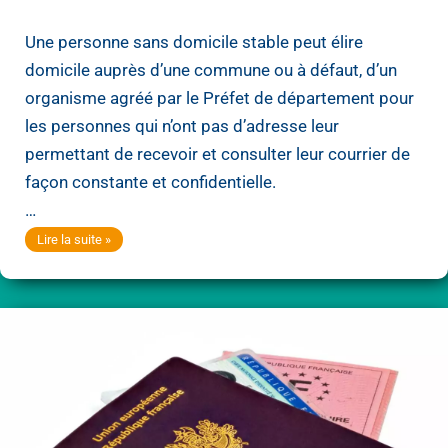
Une personne sans domicile stable peut élire
domicile auprès d’une commune ou à défaut, d’un
organisme agréé par le Préfet de département pour
les personnes qui n’ont pas d’adresse leur
permettant de recevoir et consulter leur courrier de
façon constante et confidentielle.
…
Domiciliation
Lire la suite »
des
personnes
sans
domicile
stable