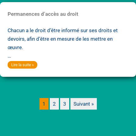
passeports
Permanences d’accès au droit
Chacun a le droit d’être informé sur ses droits et
devoirs, afin d’être en mesure de les mettre en
œuvre.
…
Permanences
Lire la suite »
d’accès
au
droit
1
2
3
Suivant »