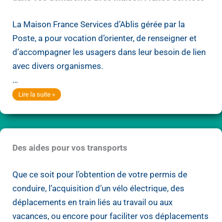
la
La Maison France Services d’Ablis gérée par la
Sous-
Poste, a pour vocation d’orienter, de renseigner et
Préfecture
d’accompagner les usagers dans leur besoin de lien
de
avec divers organismes.
Rambouillet
…
La
Lire la suite »
Poste
d’Ablis
vous
Des aides pour vos transports
oriente
et
Que ce soit pour l’obtention de votre permis de
vous
conduire, l’acquisition d’un vélo électrique, des
accompagne
déplacements en train liés au travail ou aux
dans
vacances, ou encore pour faciliter vos déplacements
vos