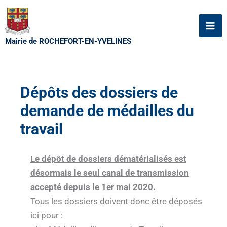
Aller
au
contenu
Mairie de ROCHEFORT-EN-YVELINES
Dépôts des dossiers de
demande de médailles du
travail
Le dépôt de dossiers dématérialisés est
désormais le seul canal de transmission
accepté depuis le 1er mai 2020.
Tous les dossiers doivent donc être déposés
ici pour :