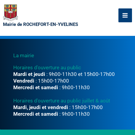
Aller
au
contenu
Mairie de ROCHEFORT-EN-YVELINES
La mairie
Horaires d'ouverture au public
Mardi et jeudi
: 9h00-11h30 et 15h00-17h00
Vendredi
: 15h00-17h00
Mercredi et samedi
: 9h00-11h30
Horaires d'ouverture au public juillet & août
Mardi, jeudi et vendredi
: 15h00-17h00
Mercredi et samedi
: 9h00-11h30