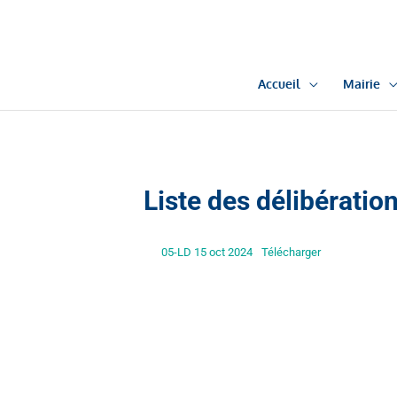
Aller
au
contenu
Accueil
Mairie
Liste des délibérati
05-LD 15 oct 2024
Télécharger