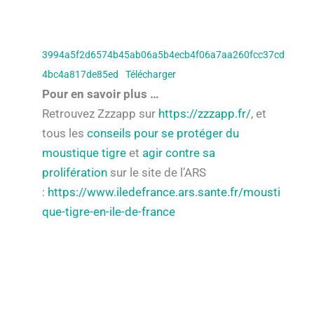
3994a5f2d6574b45ab06a5b4ecb4f06a7aa260fcc37cd
4bc4a817de85ed
Télécharger
Pour en savoir plus …
Retrouvez Zzzapp sur
https://zzzapp.fr/
, et
tous les
conseils pour se protéger du
moustique tigre
et
agir contre sa
prolifération
sur le site de l’ARS
:
https://www.iledefrance.ars.sante.fr/mousti
que-tigre-en-ile-de-france