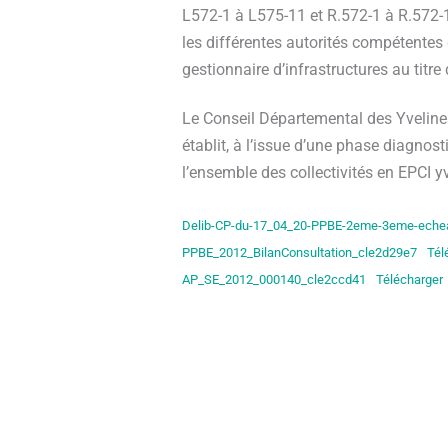
L572-1 à L575-11 et R.572-1 à R.572-11
les différentes autorités compétentes 
gestionnaire d’infrastructures au titre
Le Conseil Départemental des Yvelines
établit, à l’issue d’une phase diagnos
l’ensemble des collectivités en EPCI yv
Delib-CP-du-17_04_20-PPBE-2eme-3eme-eche
PPBE_2012_BilanConsultation_cle2d29e7
Tél
AP_SE_2012_000140_cle2ccd41
Télécharger