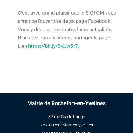
C’est avec grand plaisir que le SICTOM vous
annonce l’ouverture de sa page Facebook.
Vous y découvrirez toutes leurs actualités.
N’hésitez pas à visiter et partager la page.
Lien
https://bit.ly/3KJw5r7.
Mairie de Rochefort-en-Yvelines
37 rue Guy le Rouge
78730 Rochefort-en-yvelines