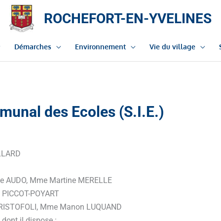
ROCHEFORT-EN-YVELINES
Démarches
Environnement
Vie du village
munal des Ecoles (S.I.E.)
ILLARD
ale AUDO, Mme Martine MERELLE
ine PICCOT-POYART
in CRISTOFOLI, Mme Manon LUQUAND
 dont il dispose :