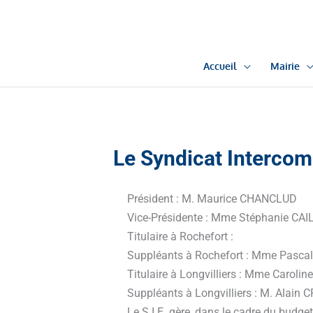
Aller
au
contenu
Accueil
Mairie
Le Syndicat Intercom
Président : M. Maurice CHANCLUD
Vice-Présidente : Mme Stéphanie CA
Titulaire à Rochefort :
Suppléants à Rochefort : Mme Pasc
Titulaire à Longvilliers : Mme Carol
Suppléants à Longvilliers : M. Ala
Le S.I.E. gère, dans le cadre du budget