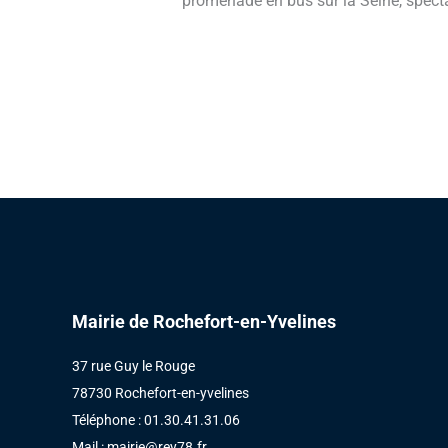
promenade en bus sur la Seine, specta
Mairie de Rochefort-en-Yvelines
37 rue Guy le Rouge
78730 Rochefort-en-yvelines
Téléphone : 01.30.41.31.06
Mail :
mairie@rey78.fr