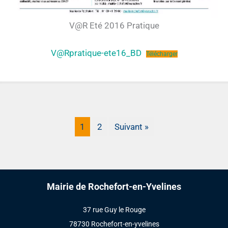
V@R Eté 2016 Pratique
V@Rpratique-ete16_BD
Télécharger
1
2
Suivant »
Mairie de Rochefort-en-Yvelines
37 rue Guy le Rouge
78730 Rochefort-en-yvelines