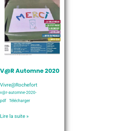
V@R Automne 2020
Vivre@Rochefort
v@r-automne-2020-
pdf
Télécharger
V@R
Lire la suite »
Automne