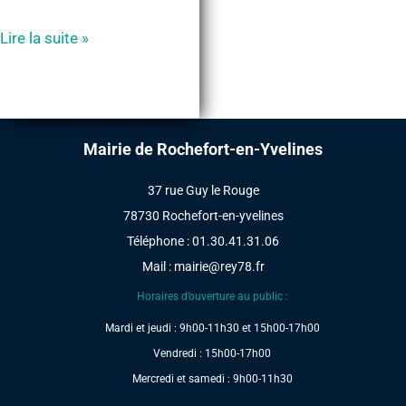
Syndicat
Lire la suite »
intercommunal
d’adduction
d’eau
potable
Mairie de Rochefort-en-Yvelines
de
la
37 rue Guy le Rouge
région
78730 Rochefort-en-yvelines
d’Ablis
Téléphone : 01.30.41.31.06
–
Mail :
mairie@rey78.fr
SEASY
Horaires d’ouverture au public :
Mardi et jeudi : 9h00-11h30 et 15h00-17h00
Vendredi : 15h00-17h00
Mercredi et samedi : 9h00-11h30