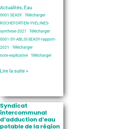
Actualités
,
Eau
0001 SEASY
Télécharger
ROCHEFORT-EN-YVELINES-
synthese-2021
Télécharger
0001-SY-ABLIS-SEASY-rapport-
2021
Télécharger
note-explicative
Télécharger
Qualité
Lire la suite »
de
l’eau
à
Rochefort-
Syndicat
en-
intercommunal
d’adduction d’eau
Yvelines
potable de la région
–