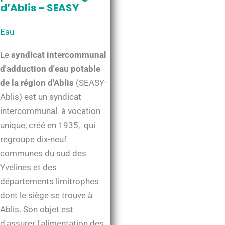
d’Ablis – SEASY
rapports
annuels
Eau
de
l’ARS
Le
syndicat intercommunal
d'adduction d'eau potable
de la région d'Ablis
(SEASY-
Ablis) est un syndicat
intercommunal à vocation
unique, créé en 1935, qui
regroupe dix-neuf
communes du sud des
Yvelines et des
départements limitrophes
dont le siège se trouve à
Ablis. Son objet est
d'assurer l'alimentation des