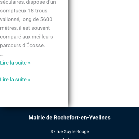
séculaires, dispose d’un
somptueux 18 trous
vallonné, long de 5600
mètres, il est souvent
comparé aux meilleurs
parcours d’Écosse.
…
Le
Lire la suite »
golf
Le
Lire la suite »
de
golf
Rochefort-
de
en-
Rochefort-
Yvelines
en-
Mairie de Rochefort-en-Yvelines
Yvelines
37 rue Guy le Rouge