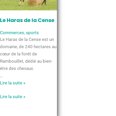
Le Haras de la Cense
Commerces
,
sports
Le Haras de la Cense est un
domaine, de 240 hectares au
cœur de la forêt de
Rambouillet, dédié au bien-
être des chevaux.
…
Le
Lire la suite »
Haras
Le
Lire la suite »
de
Haras
la
de
Cense