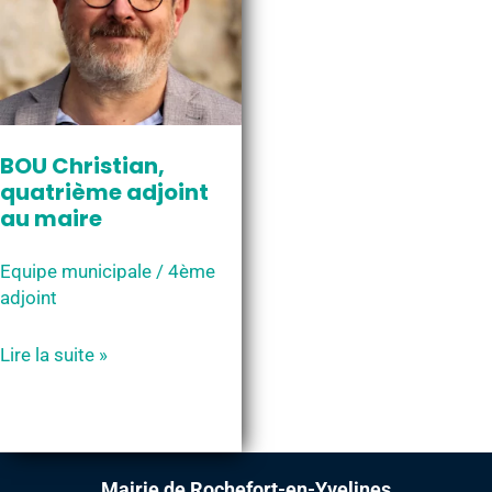
BOU Christian,
quatrième adjoint
au maire
Equipe municipale
/
4ème
adjoint
BOU
Lire la suite »
Christian,
quatrième
adjoint
au
Mairie de Rochefort-en-Yvelines