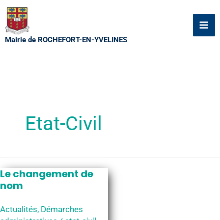
Aller
au
contenu
Mairie de ROCHEFORT-EN-YVELINES
Etat-Civil
Le changement de
nom
Actualités
,
Démarches