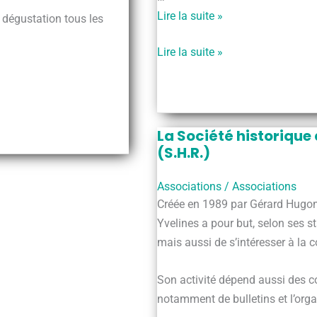
Epic
Lire la suite »
 dégustation tous les
&
Epic
Lire la suite »
Trail
&
Trail
La Société historique
(S.H.R.)
Associations
/
Associations
Créée en 1989 par Gérard Hugon,
Yvelines a pour but, selon ses sta
mais aussi de s’intéresser à la 
Son activité dépend aussi des co
notamment de bulletins et l’org