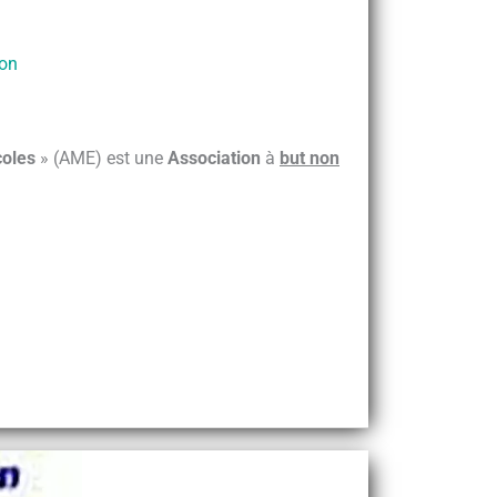
ion
coles
» (AME) est une
Association
à
but non