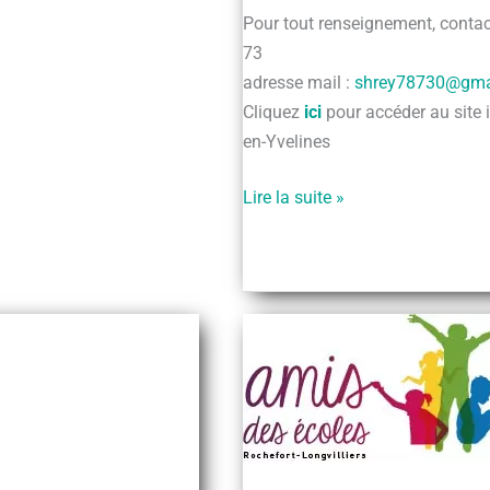
Pour tout renseignement, contac
73
adresse mail :
shrey78730@gma
Cliquez
ici
pour accéder au site i
en-Yvelines
La
Lire la suite »
Société
historique
de
Rochefort-
en-
Yvelines
(S.H.R.)