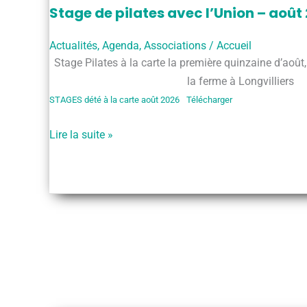
Stage de pilates avec l’Union – août
Actualités
,
Agenda
,
Associations
/
Accueil
Stage Pilates à la carte la première quinzaine d’août,
la ferme à Longvilliers
STAGES dété à la carte août 2026
Télécharger
Stage
Lire la suite »
de
pilates
avec
l’Union
–
août
2026