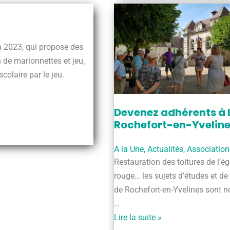
le
Rouge
n 2023, qui propose des
n de marionnettes et jeu,
colaire par le jeu.
Devenez adhérents à l
Rochefort-en-Yvelin
A la Une
,
Actualités
,
Association
Restauration des toitures de l’ég
rouge… les sujets d’études et d
de Rochefort-en-Yvelines sont 
…
Devenez
Lire la suite »