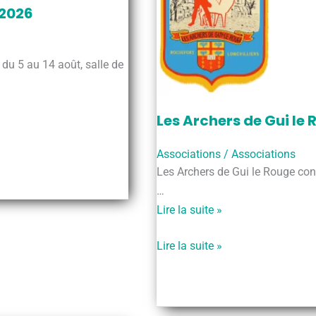
 2026
 du 5 au 14 août, salle de
Les Archers de Gui le
Associations
/
Associations
Les Archers de Gui le Rouge const
…
Les
Lire la suite »
Archers
Les
Lire la suite »
de
Archers
Gui
de
le
Gui
Rouge