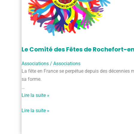
Le Comité des Fêtes de Rochefort-e
Associations
/
Associations
La fête en France se perpétue depuis des décennies m
sa forme.
…
Le
Lire la suite »
Comité
Le
Lire la suite »
des
Comité
Fêtes
des
de