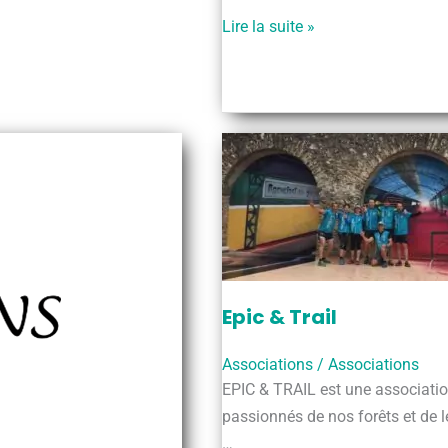
adhérents
Devenez
Lire la suite »
à
adhérents
la
à
Société
la
Historique
Société
de
Historique
Rochefort-
de
en-
Rochefort-
Yvelines
en-
Yvelines
Epic & Trail
Associations
/
Associations
EPIC & TRAIL est une association
passionnés de nos forêts et de l
…