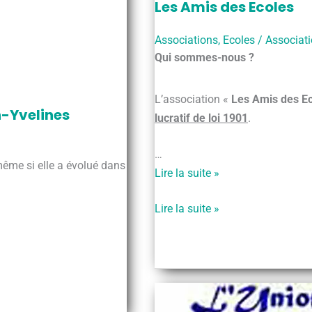
Les Amis des Ecoles
Associations
,
Ecoles
/
Associat
Qui sommes-nous ?
L’association «
Les Amis des E
n-Yvelines
lucratif de loi 1901
.
…
ême si elle a évolué dans
Les
Lire la suite »
Amis
Les
Lire la suite »
des
Amis
Ecoles
des
Ecoles