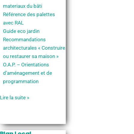
materiaux du bâti
Référence des palettes
avec RAL
Guide eco jardin
Recommandations
architecturales « Construire
ou restaurer sa maison »
O.A.P. – Orientations
d’aménagement et de
programmation
Le
Lire la suite »
plan
local
d’urbanisme
(p.l.u.)
Plan Local