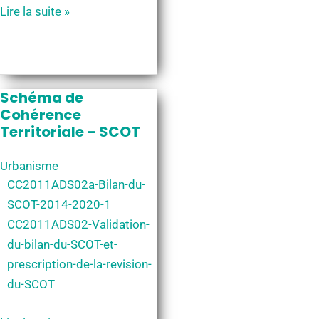
Vos
Lire la suite »
d’urbanisme
demandes
d’urbanisme
Schéma de
Cohérence
Territoriale – SCOT
Urbanisme
CC2011ADS02a-Bilan-du-
SCOT-2014-2020-1
CC2011ADS02-Validation-
du-bilan-du-SCOT-et-
prescription-de-la-revision-
du-SCOT