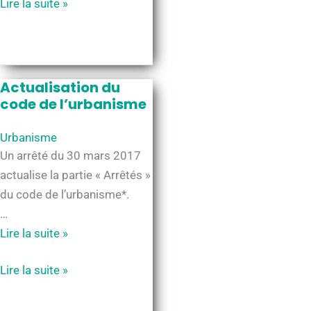
Schéma
Lire la suite »
de
Cohérence
Territoriale
–
Actualisation du
SCOT
code de l’urbanisme
Urbanisme
Un arrêté du 30 mars 2017
actualise la partie « Arrêtés »
du code de l’urbanisme*.
…
Actualisation
Lire la suite »
du
Actualisation
Lire la suite »
code
du
de
code
l’urbanisme