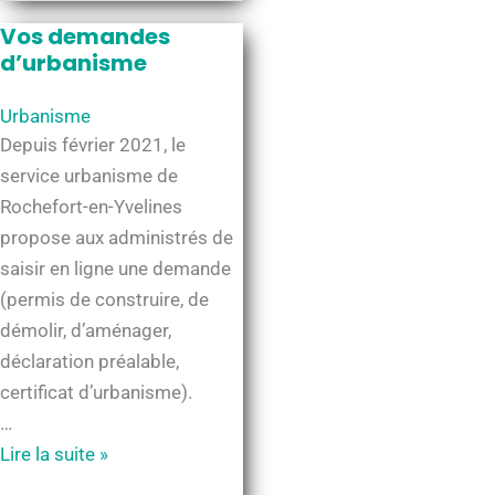
maison
Vos demandes
dans
d’urbanisme
le
Urbanisme
PNR
Depuis février 2021, le
-
service urbanisme de
recommandations
Rochefort-en-Yvelines
architecturales
propose aux administrés de
saisir en ligne une demande
(permis de construire, de
démolir, d’aménager,
déclaration préalable,
certificat d’urbanisme).
…
Vos
Lire la suite »
demandes