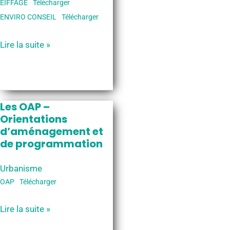
EIFFAGE
Télécharger
ENVIRO CONSEIL
Télécharger
Consultations
Lire la suite »
du
public
du
19
Les OAP –
août
Orientations
d’aménagement et
au
de programmation
23
septembre
Urbanisme
2026
OAP
Télécharger
Les
Lire la suite »
OAP