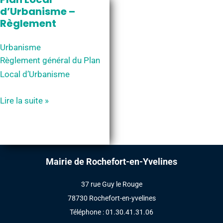
d’Urbanisme –
Règlement
Urbanisme
Règlement général du Plan
Local d’Urbanisme
Plan
Lire la suite »
Local
d’Urbanisme
–
Règlement
Mairie de Rochefort-en-Yvelines
37 rue Guy le Rouge
78730 Rochefort-en-yvelines
Téléphone : 01.30.41.31.06